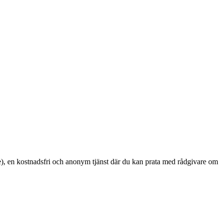
.
e), en kostnadsfri och anonym tjänst där du kan prata med rådgivare om