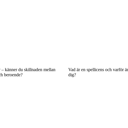
 – känner du skillnaden mellan
Vad är en spellicens och varför är
ch beroende?
dig?