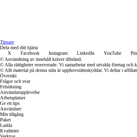
Tipsare
Dela med ditt hjärta
X
Facebook
Instagram
LinkedIn
YouTube
Pin
© Användning av innehåll kräver tillstånd.
© Alla rättigheter reserverade. Vi samarbetar med utvalda företag och k
© Allt material på denna sida är upphovsrättsskyddat. Vi deltar i affilia
Översikt
Frågor och svar
Felsökning
Användarupplevelse
Arbetsplatser
Ge ett tips
Användare
Min tillgång
Paket
Ladda
Kvaliteter
Verktyg