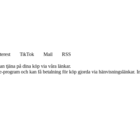
terest
TikTok
Mail
RSS
an tjäna på dina köp via våra länkar.
te-program och kan få betalning för köp gjorda via hänvisningslänkar. Inn