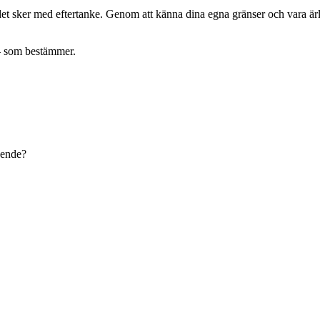
 sker med eftertanke. Genom att känna dina egna gränser och vara ärlig mo
 – som bestämmer.
oende?