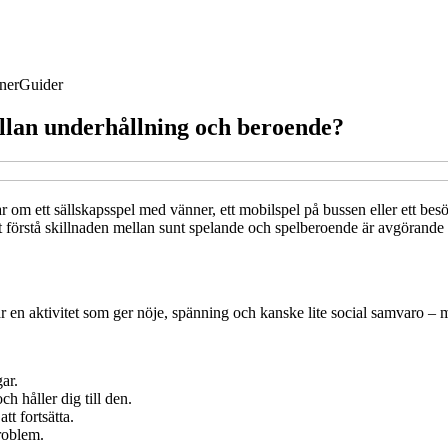
ner
Guider
llan underhållning och beroende?
r om ett sällskapsspel med vänner, ett mobilspel på bussen eller ett bes
tt förstå skillnaden mellan sunt spelande och spelberoende är avgörande f
r en aktivitet som ger nöje, spänning och kanske lite social samvaro – 
gar.
h håller dig till den.
tt fortsätta.
roblem.