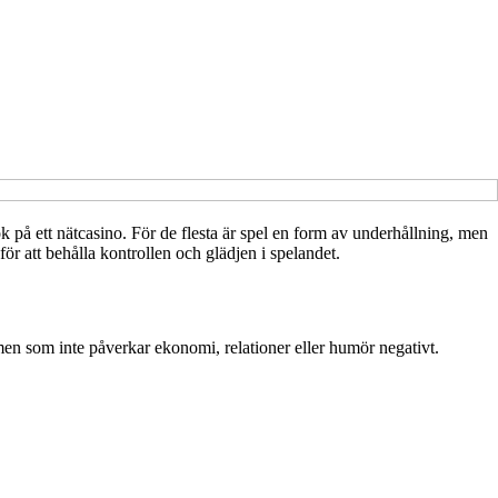
ök på ett nätcasino. För de flesta är spel en form av underhållning, men
ör att behålla kontrollen och glädjen i spelandet.
men som inte påverkar ekonomi, relationer eller humör negativt.