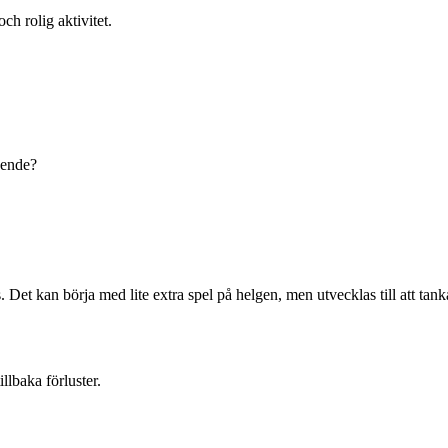
ch rolig aktivitet.
oende?
et kan börja med lite extra spel på helgen, men utvecklas till att tanka
lbaka förluster.