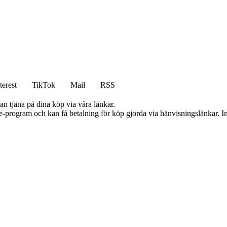
terest
TikTok
Mail
RSS
an tjäna på dina köp via våra länkar.
te-program och kan få betalning för köp gjorda via hänvisningslänkar. Inn