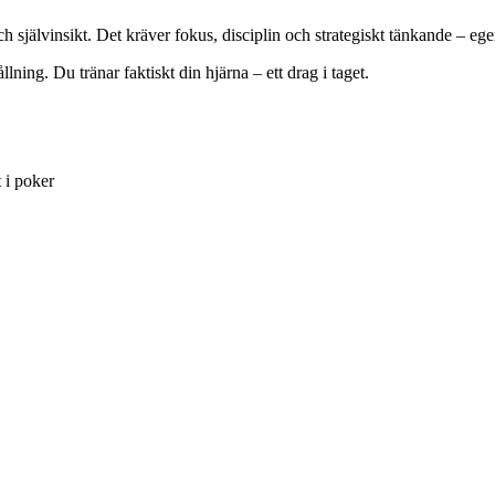
ch självinsikt. Det kräver fokus, disciplin och strategiskt tänkande – eg
ning. Du tränar faktiskt din hjärna – ett drag i taget.
 i poker