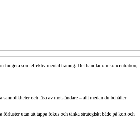
an fungera som effektiv mental träning. Det handlar om koncentration,
a sannolikheter och läsa av motståndare – allt medan du behåller
 förluster utan att tappa fokus och tänka strategiskt både på kort och