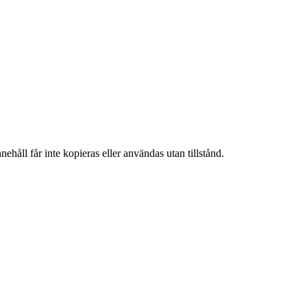
ehåll får inte kopieras eller användas utan tillstånd.