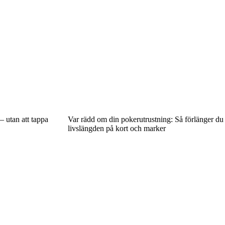
 – utan att tappa
Var rädd om din pokerutrustning: Så förlänger du
livslängden på kort och marker