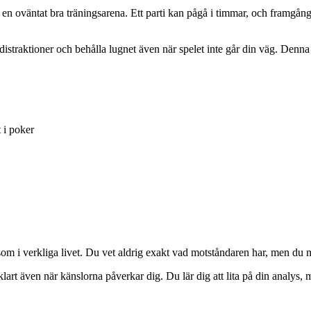
en oväntat bra träningsarena. Ett parti kan pågå i timmar, och framgån
e distraktioner och behålla lugnet även när spelet inte går din väg. Denna
 i poker
 som i verkliga livet. Du vet aldrig exakt vad motståndaren har, men du m
art även när känslorna påverkar dig. Du lär dig att lita på din analys, me