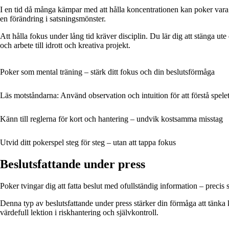
I en tid då många kämpar med att hålla koncentrationen kan poker vara 
en förändring i satsningsmönster.
Att hålla fokus under lång tid kräver disciplin. Du lär dig att stänga ut
och arbete till idrott och kreativa projekt.
Poker som mental träning – stärk ditt fokus och din beslutsförmåga
Läs motståndarna: Använd observation och intuition för att förstå spelet
Känn till reglerna för kort och hantering – undvik kostsamma misstag
Utvid ditt pokerspel steg för steg – utan att tappa fokus
Beslutsfattande under press
Poker tvingar dig att fatta beslut med ofullständig information – precis
Denna typ av beslutsfattande under press stärker din förmåga att tänka kl
värdefull lektion i riskhantering och självkontroll.