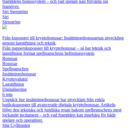
framtidens bonussystem – och vad spelare kan förvänta sig
framöver.
Siri Stenström
Siri
Stenström
Från kuponger till kryptobonusar: Insättningsbonusarnas utveckling
genom lagstiftning och teknik
Från papperskuponger till kryptobonusar – så har teknik och
lagstiftning format spelbranschens belöningssystem
Bonusar
Bonusar
Spelbranschen
Insättningsbonusar
Kryptovalutor
Lagstiftning
Digitalisering
6 min
Upptäck hur insättningsbonusar har utvecklats från enkla
butikskuponger till avancerade digitala kryptobonusar. Artikeln
följer den tekniska och juridiska resan bakom spelbranschens mest
lockande incitament – och vad framtiden kan innebära för både
spelare och operatörer.
Stig Gyllensten