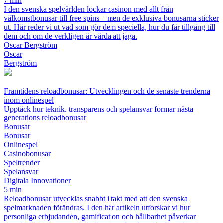
7 min
I den svenska spelvärlden lockar casinon med allt från
välkomstbonusar till free spins – men de exklusiva bonusarna sticker
ut. Här reder vi ut vad som gör dem speciella, hur du får tillgång till
dem och om de verkligen är värda att jaga.
Oscar Bergström
Oscar
Bergström
Framtidens reloadbonusar: Utvecklingen och de senaste trenderna
inom onlinespel
Upptäck hur teknik, transparens och spelansvar formar nästa
generations reloadbonusar
Bonusar
Bonusar
Onlinespel
Casinobonusar
Speltrender
Spelansvar
Digitala Innovationer
5 min
Reloadbonusar utvecklas snabbt i takt med att den svenska
spelmarknaden förändras. I den här artikeln utforskar vi hur
personliga erbjudanden, gamification och hållbarhet påverkar