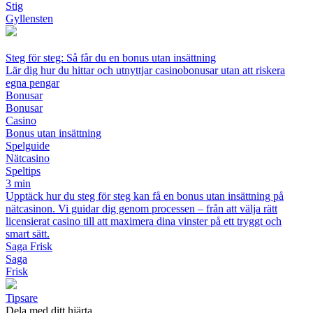
Stig
Gyllensten
Steg för steg: Så får du en bonus utan insättning
Lär dig hur du hittar och utnyttjar casinobonusar utan att riskera
egna pengar
Bonusar
Bonusar
Casino
Bonus utan insättning
Spelguide
Nätcasino
Speltips
3 min
Upptäck hur du steg för steg kan få en bonus utan insättning på
nätcasinon. Vi guidar dig genom processen – från att välja rätt
licensierat casino till att maximera dina vinster på ett tryggt och
smart sätt.
Saga Frisk
Saga
Frisk
Tipsare
Dela med ditt hjärta