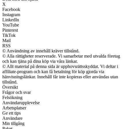
X
Facebook
Instagram
LinkedIn
YouTube
Pinterest
TikTok
Mail
RSS
© Användning av innehåll kräver tillstånd.
© Alla rättigheter reserverade. Vi samarbetar med utvalda företag
och kan tjäna på dina köp via våra länkar.
© Allt material på denna sida är upphovsrättsskyddat. Vi deltar i
affiliate-program och kan få betalning för köp gjorda via
hänvisningslänkar. Innehåll får inte kopieras eller användas utan
tillstånd.
Översikt
Frågor och svar
Felsökning
Användarupplevelse
Arbetsplatser
Ge ett tips
Användare
Min tillgång
Paket