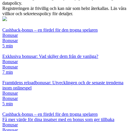
datapolicy.
Registreringen är frivillig och kan när som helst återkallas. Läs våra
villkor och sekretesspolicy för detaljer.
Cashback-bonus – en fördel för den trogna spelaren
Bonusar
Bonusar
5 min
Exklusiva bonusar: Vad skiljer dem från de vanliga?
Bonusar
Bonusar
7 min
Framtidens reloadbonusar: Utvecklingen och de senaste trenderna
inom onlinespel
Bonusar
Bonusar
5 min
Cashback-bonus – en fördel för den trogna spelaren
Få mer värde för dina insatser med en bonus som ger tillbaka
Bonusar
Bonusar