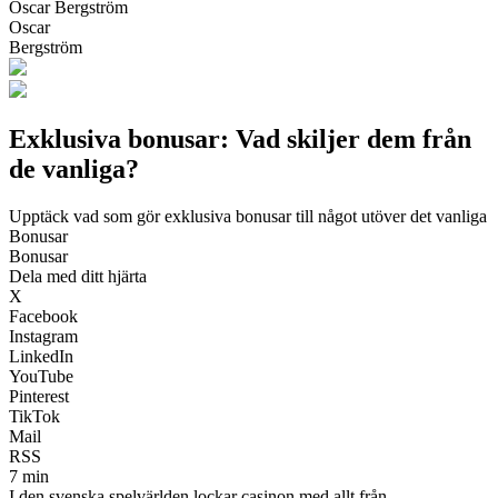
Oscar Bergström
Oscar
Bergström
Exklusiva bonusar: Vad skiljer dem från
de vanliga?
Upptäck vad som gör exklusiva bonusar till något utöver det vanliga
Bonusar
Bonusar
Dela med ditt hjärta
X
Facebook
Instagram
LinkedIn
YouTube
Pinterest
TikTok
Mail
RSS
7 min
I den svenska spelvärlden lockar casinon med allt från